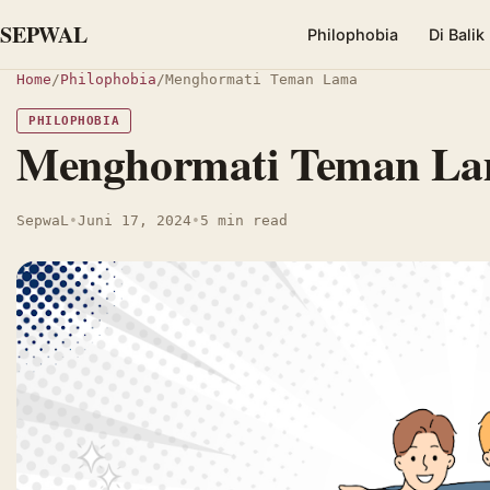
SEPWAL
Philophobia
Di Balik
Home
/
Philophobia
/
Menghormati Teman Lama
PHILOPHOBIA
Menghormati Teman L
SepwaL
•
Juni 17, 2024
•
5 min read